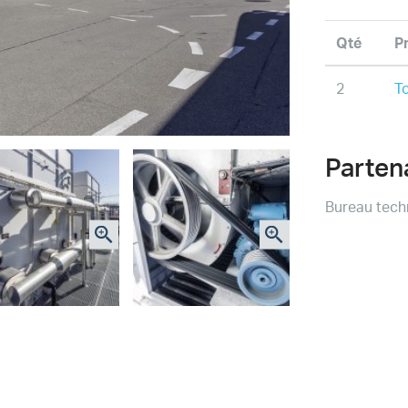
Qté
P
2
T
Parten
Bureau tech