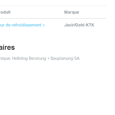
roduit
Marque
our de refroidissement
Jacir/Gohl-KTK
aires
nique: Helbling Beratung + Bauplanung SA