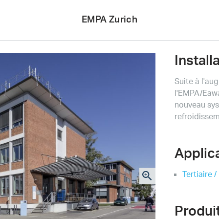
Meier
EMPA Zurich
Tobler
Install
Suite à l'a
l'EMPA/Eawa
nouveau sys
refroidisse
Applic
Tertiaire 
Produi